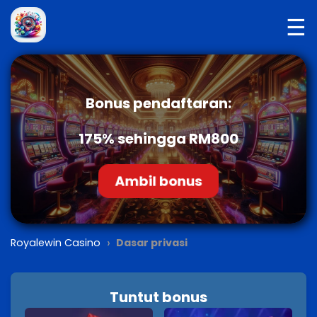
☰
Bonus pendaftaran:
175% sehingga RM800
Ambil bonus
›
Royalewin Casino
Dasar privasi
Tuntut bonus