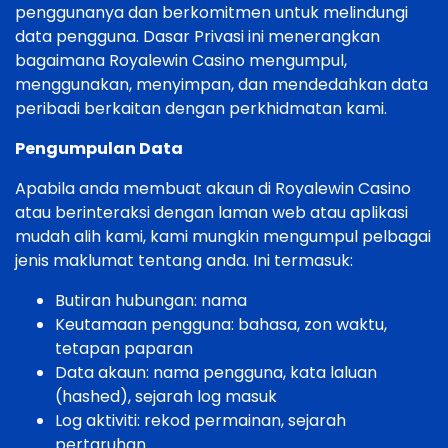
penggunanya dan berkomitmen untuk melindungi
data pengguna. Dasar Privasi ini menerangkan
bagaimana Royalewin Casino mengumpul,
menggunakan, menyimpan, dan mendedahkan data
peribadi berkaitan dengan perkhidmatan kami.
Pengumpulan Data
Apabila anda membuat akaun di Royalewin Casino
atau berinteraksi dengan laman web atau aplikasi
mudah alih kami, kami mungkin mengumpul pelbagai
jenis maklumat tentang anda. Ini termasuk:
Butiran hubungan: nama
Keutamaan pengguna: bahasa, zon waktu,
tetapan paparan
Data akaun: nama pengguna, kata laluan
(hashed), sejarah log masuk
Log aktiviti: rekod permainan, sejarah
pertaruhan